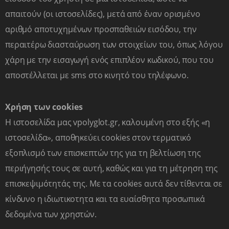
Grammar".
απαιτούν (οι ιστοσελίδες), μετά από έναν ορισμένο
Η γραμματική είναι παρούσα παντού και δεν υπάρχει γλώσσα χωρίς
αυτήν. Ωστόσο, η διδασκαλία της γραμματικής επικοινωνιακά είναι
αριθμό αποτυχημένων προσπαθειών εισόδου, την
συχνά ένα αίνιγμα για τους δασκάλους.
περαιτέρω διασταύρωση των στοιχείων του, όπως λόγου
Ενημερωθήκαμε στο πως μπορούμε να σχεδιάσουμε γραμματικές
χάρη με την εισαγωγή ενός επιπλέον κωδικού, που του
εργασίες που είναι δημιουργικές και ουσιαστικές.
αποστέλλεται με sms στο κινητό του τηλέφωνο.
Χρήση των cookies
Επικοινωνία
Η ιστοσελίδα μας vpolyglot.gr, καλουμένη στο εξής «η
ιστοσελίδα», αποθηκεύει cookies στον τερματικό
εξοπλισμό των επισκεπτών της για τη βελτίωση της
περιήγησής τους σε αυτή, καθώς και για τη μέτρηση της
ΕΠΙΚΟΙΝΩΝΙΑ
ΕΓΓΡΑΦΗ ΜΑΘΗΤΩΝ ΜΑΣ
επισκεψιμότητάς της. Με τα cookies αυτά δεν τίθενται σε
κίνδυνο η ιδιωτικoτητα και τα ευαίσθητα προσωπικά
Ξένες Γλώσσες
δεδομένα των χρηστών.