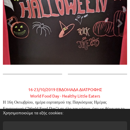
16-23/10/2019 ΕΒΔΟΜΑΔΑ ΔΙΑΤΡΟΦΗΣ
World Food Day - Healthy Little Eaters
Η 16η Οκτωβρίου, ημέρα εορτασμού της Παγκόσμιας Ημέρας
Επισιτισμού ("World Food Day") σε όλο τον κόσμο, έχει ως θέμα για το
Χρησιμοποιούμε τα εξής cookies:
έτος 2019 τον "Υγιεινό Τρόπο Διατροφής για την Εξάλειψη της πείνας".
Συμμετέχουμε με διαφορετικά project για κάθε επίπεδο. Our food choices
affect not only us but our
too!