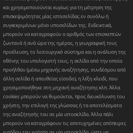
και χρησιμοποιούνται κυρίως για τη μέτρηση της
επισκεψιμότητας μίας ιστοσελίδας εν συνόλω ή
συγκεκριμένων μόνο υποσελίδων της. Ενδεικτικά,
μπορούν να καταγραφούν ο αριθμός των επισκεπτών
ζωντανά ή ανά ώρα της ημέρας, η γεωγραφική τους
προέλευση, το λειτουργικό σύστημα και η ανάλυση της
οθόνης του υπολογιστή τους, η σελίδα από την οποία
προήλθαν (μέσω μηχανής αναζήτησης, συνδέσμου από
άλλη σελίδα ή απευθείας είσοδο), η λέξη κλειδί, που
χρησιμοποιήθηκε στη μηχανή αναζήτησης κλπ. Άλλα
cookies μπορούν να θυμούνται, προς διευκόλυνση του
χρήστη, την επιλογή της γλώσσας ή τα αποτελέσματα
Εκείνοι που μαθαίνουν περισσότερα από ότι διδάσκουν είναι οι
της αναζήτησής του σε μία ιστοσελίδα. Άλλα πάλι
καλύτεροι ΚΑΘΗΓΗΤΕΣ από όλους !!
Η ομάδα του VPOLYGLOT παρακολούθησε το σεμινάριο από την
μπορούν να καταγράφουν τις αποτυχημένες απόπειρες
εκπαιδεύτρια Ντάβου Μαρία "Teaching Grammar Without Teaching
εισόδου του χρήστη σε μία ιστοσελίδα, ώστε να