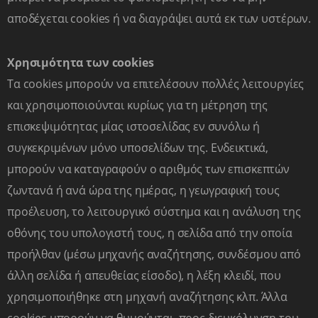
αποδέχεται cookies ή να διαγράψει αυτά εκ των υστέρων.
Σχόλια
Χρησιμότητα των cookies
Τα cookies μπορούν να επιτελέσουν πολλές λειτουργίες
και χρησιμοποιούνται κυρίως για τη μέτρηση της
επισκεψιμότητας μίας ιστοσελίδας εν συνόλω ή
Αποδέχομαι τους
Όρους Χρήσης
συγκεκριμένων μόνο υποσελίδων της. Ενδεικτικά,
μπορούν να καταγραφούν ο αριθμός των επισκεπτών
ΑΠΟΣΤΟΛΗ
ζωντανά ή ανά ώρα της ημέρας, η γεωγραφική τους
προέλευση, το λειτουργικό σύστημα και η ανάλυση της
οθόνης του υπολογιστή τους, η σελίδα από την οποία
προήλθαν (μέσω μηχανής αναζήτησης, συνδέσμου από
άλλη σελίδα ή απευθείας είσοδο), η λέξη κλειδί, που
Επικοινωνία
χρησιμοποιήθηκε στη μηχανή αναζήτησης κλπ. Άλλα