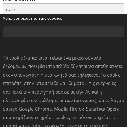
ΗΛΙΚΙΑ ΠΑΙΔΙΟΥ
*
Χρησιμοποιούμε τα εξής cookies:
ΤΑΞΗ ΠΑΙΔΙΟΥ
*
EMAIL
*
Το cookie («μπισκότο») είναι ένα μικρό σύνολο
δεδομένων, που μία ιστοσελίδα δύναται να αποθηκεύσει
στον υπολογιστή ή στο κινητό σας τηλέφωνο. Το cookie
ΤΗΛΕΦΩΝΟ
*
επιτρέπει στην ιστοσελίδα να «θυμάται» τις ενέργειές
σας κατά την περιήγησή σας σε αυτήν. Αν και η
πλειοψηφία των φυλλομετρητών (browsers), όπως λόγου
ΕΝΔΙΑΦΕΡΟΜΑΙ ΓΙΑ
:
*
χάρη ο Google Chrome, Mozilla Firefox, Safari και Opera,
υποστηρίζουν τη χρήση cookie, εντούτοις ο χρήστης
μπορεί να ρυθμίσει το φυλλομετρητή του να μην