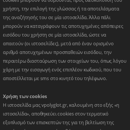
cookies μπορούν να θυμούνται, προς διευκόλυνση του
χρήστη, την επιλογή της γλώσσας ή τα αποτελέσματα
της αναζήτησής του σε μία ιστοσελίδα. Άλλα πάλι
ΕΠΙΚΟΙΝΩΝΙΑ
μπορούν να καταγράφουν τις αποτυχημένες απόπειρες
ΕΓΓΡΑΦΗ ΜΑΘΗΤΩΝ ΜΑΣ
εισόδου του χρήστη σε μία ιστοσελίδα, ώστε να
Ξένες Γλώσσες
απαιτούν (οι ιστοσελίδες), μετά από έναν ορισμένο
αριθμό αποτυχημένων προσπαθειών εισόδου, την
ΑΓΓΛΙΚΑ
περαιτέρω διασταύρωση των στοιχείων του, όπως λόγου
ΓΑΛΛΙΚΑ
χάρη με την εισαγωγή ενός επιπλέον κωδικού, που του
ΓΕΡΜΑΝΙΚΑ
ΙΤΑΛΙΚΑ
αποστέλλεται με sms στο κινητό του τηλέφωνο.
ΙΣΠΑΝΙΚΑ
Χρήση των cookies
Δεξιότητες
Η ιστοσελίδα μας vpolyglot.gr, καλουμένη στο εξής «η
ιστοσελίδα», αποθηκεύει cookies στον τερματικό
ΡΟΜΠΟΤΙΚΗ
εξοπλισμό των επισκεπτών της για τη βελτίωση της
S.T.E.M
.
CODING