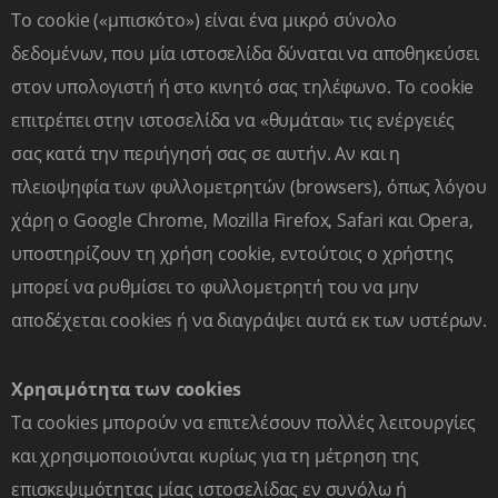
Το cookie («μπισκότο») είναι ένα μικρό σύνολο
ΗΛΙΚΙΑ ΠΑΙΔΙΟΥ *
δεδομένων, που μία ιστοσελίδα δύναται να αποθηκεύσει
στον υπολογιστή ή στο κινητό σας τηλέφωνο. Το cookie
επιτρέπει στην ιστοσελίδα να «θυμάται» τις ενέργειές
Σχόλια
σας κατά την περιήγησή σας σε αυτήν. Αν και η
πλειοψηφία των φυλλομετρητών (browsers), όπως λόγου
χάρη ο Google Chrome, Mozilla Firefox, Safari και Opera,
υποστηρίζουν τη χρήση cookie, εντούτοις ο χρήστης
Αποδέχομαι τους
Όρους Χρήσης
μπορεί να ρυθμίσει το φυλλομετρητή του να μην
αποδέχεται cookies ή να διαγράψει αυτά εκ των υστέρων.
ΑΠΟΣΤΟΛΗ
Χρησιμότητα των cookies
Τα cookies μπορούν να επιτελέσουν πολλές λειτουργίες
και χρησιμοποιούνται κυρίως για τη μέτρηση της
επισκεψιμότητας μίας ιστοσελίδας εν συνόλω ή