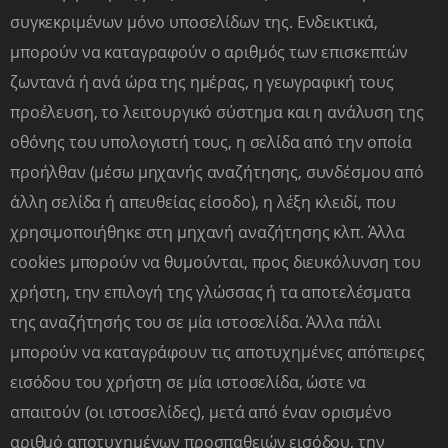
συγκεκριμένων μόνο υποσελίδων της. Ενδεικτικά,
Επικοινωνία
μπορούν να καταγραφούν ο αριθμός των επισκεπτών
ζωντανά ή ανά ώρα της ημέρας, η γεωγραφική τους
προέλευση, το λειτουργικό σύστημα και η ανάλυση της
οθόνης του υπολογιστή τους, η σελίδα από την οποία
ΕΠΙΚΟΙΝΩΝΙΑ
ΕΓΓΡΑΦΗ ΜΑΘΗΤΩΝ ΜΑΣ
προήλθαν (μέσω μηχανής αναζήτησης, συνδέσμου από
άλλη σελίδα ή απευθείας είσοδο), η λέξη κλειδί, που
Ξένες Γλώσσες
χρησιμοποιήθηκε στη μηχανή αναζήτησης κλπ. Άλλα
cookies μπορούν να θυμούνται, προς διευκόλυνση του
ΑΓΓΛΙΚΑ
χρήστη, την επιλογή της γλώσσας ή τα αποτελέσματα
ΓΑΛΛΙΚΑ
ΓΕΡΜΑΝΙΚΑ
της αναζήτησής του σε μία ιστοσελίδα. Άλλα πάλι
ΙΤΑΛΙΚΑ
μπορούν να καταγράφουν τις αποτυχημένες απόπειρες
ΙΣΠΑΝΙΚΑ
εισόδου του χρήστη σε μία ιστοσελίδα, ώστε να
απαιτούν (οι ιστοσελίδες), μετά από έναν ορισμένο
Δεξιότητες
αριθμό αποτυχημένων προσπαθειών εισόδου, την