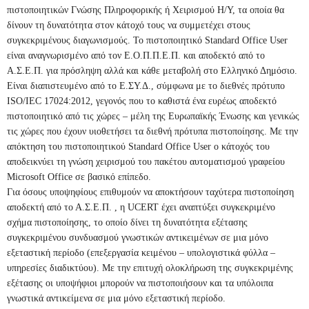
πιστοποιητικών Γνώσης Πληροφορικής ή Χειρισμού Η/Υ, τα οποία θα
δίνουν τη δυνατότητα στον κάτοχό τους να συμμετέχει στους
συγκεκριμένους διαγωνισμούς. Το πιστοποιητικό Standard Office User
είναι αναγνωρισμένο από τον Ε.Ο.Π.Π.Ε.Π. και αποδεκτό από το
Α.Σ.Ε.Π. για πρόσληψη αλλά και κάθε μεταβολή στο Ελληνικό Δημόσιο.
Είναι διαπιστευμένο από το Ε.ΣΥ.Δ., σύμφωνα με το διεθνές πρότυπο
ISO/IEC 17024:2012, γεγονός που το καθιστά ένα ευρέως αποδεκτό
πιστοποιητικό από τις χώρες – μέλη της Ευρωπαϊκής Ένωσης και γενικώς
τις χώρες που έχουν υιοθετήσει τα διεθνή πρότυπα πιστοποίησης. Με την
απόκτηση του πιστοποιητικού Standard Office User ο κάτοχός του
αποδεικνύει τη γνώση χειρισμού του πακέτου αυτοματισμού γραφείου
Microsoft Office σε βασικό επίπεδο.
Για όσους υποψηφίους επιθυμούν να αποκτήσουν ταχύτερα πιστοποίηση
αποδεκτή από το Α.Σ.Ε.Π. , η UCERT έχει αναπτύξει συγκεκριμένο
σχήμα πιστοποίησης, το οποίο δίνει τη δυνατότητα εξέτασης
συγκεκριμένου συνδυασμού γνωστικών αντικειμένων σε μια μόνο
εξεταστική περίοδο (επεξεργασία κειμένου – υπολογιστικά φύλλα –
υπηρεσίες διαδικτύου). Με την επιτυχή ολοκλήρωση της συγκεκριμένης
εξέτασης οι υποψήφιοι μπορούν να πιστοποιήσουν και τα υπόλοιπα
γνωστικά αντικείμενα σε μια μόνο εξεταστική περίοδο.