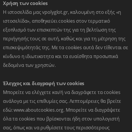
Χρήση των cookies
Επικοινωνία
Η ιστοσελίδα μας vpolyglot.gr, καλουμένη στο εξής «η
ιστοσελίδα», αποθηκεύει cookies στον τερματικό
εξοπλισμό των επισκεπτών της για τη βελτίωση της
περιήγησής τους σε αυτή, καθώς και για τη μέτρηση της
ΕΠΙΚΟΙΝΩΝΙΑ
ΕΓΓΡΑΦΗ ΜΑΘΗΤΩΝ ΜΑΣ
επισκεψιμότητάς της. Με τα cookies αυτά δεν τίθενται σε
κίνδυνο η ιδιωτικoτητα και τα ευαίσθητα προσωπικά
Ξένες Γλώσσες
δεδομένα των χρηστών.
ΑΓΓΛΙΚΑ
Έλεγχος και διαγραφή των cookies
ΓΑΛΛΙΚΑ
ΓΕΡΜΑΝΙΚΑ
Μπορείτε να ελέγχετε και/ή να διαγράφετε τα cookies
ΙΤΑΛΙΚΑ
ανάλογα με τις επιθυμίες σας. Λεπτομέρειες θα βρείτε
ΙΣΠΑΝΙΚΑ
εδώ: www.aboutcookies.org. Μπορείτε να διαγράψετε
όλα τα cookies που βρίσκονται ήδη στον υπολογιστή
Δεξιότητες
σας, όπως και να ρυθμίσετε τους περισσότερους