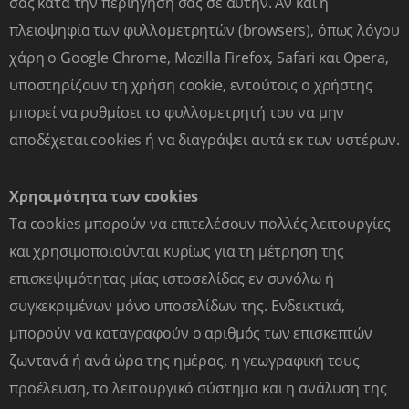
σας κατά την περιήγησή σας σε αυτήν. Αν και η
ή το παιδί σας;
πλειοψηφία των φυλλομετρητών (browsers), όπως λόγου
Στείλτε μας μήνυμα ή καλέστε μας για περισσότερες
πληροφορίες.
χάρη ο Google Chrome, Mozilla Firefox, Safari και Opera,
υποστηρίζουν τη χρήση cookie, εντούτοις ο χρήστης
Ονοματεπώνυμο
μπορεί να ρυθμίσει το φυλλομετρητή του να μην
αποδέχεται cookies ή να διαγράψει αυτά εκ των υστέρων.
Email
Χρησιμότητα των cookies
Τα cookies μπορούν να επιτελέσουν πολλές λειτουργίες
Τηλέφωνο
και χρησιμοποιούνται κυρίως για τη μέτρηση της
επισκεψιμότητας μίας ιστοσελίδας εν συνόλω ή
Ποιο πρόγραμμα σας ενδιαφέρει;
συγκεκριμένων μόνο υποσελίδων της. Ενδεικτικά,
μπορούν να καταγραφούν ο αριθμός των επισκεπτών
ζωντανά ή ανά ώρα της ημέρας, η γεωγραφική τους
προέλευση, το λειτουργικό σύστημα και η ανάλυση της
ΑΠΟΣΤΟΛΗ